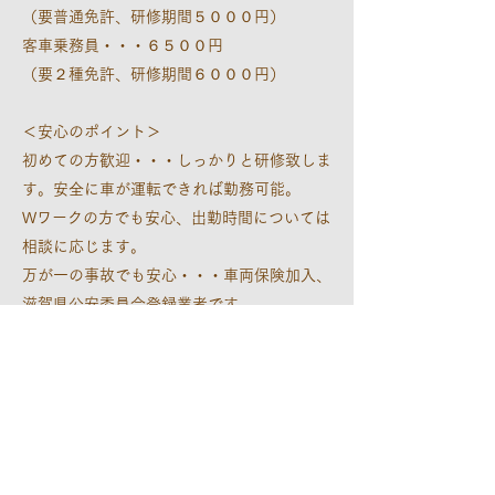
（要普通免許、研修期間５０００円）
客車乗務員・・・６５００円
（要２種免許、研修期間６０００円）
＜安心のポイント＞
初めての方歓迎・・・しっかりと研修致しま
す。安全に車が運転できれば勤務可能。
Wワークの方でも安心、出勤時間については
相談に応じます。
万が一の事故でも安心・・・車両保険加入、
滋賀県公安委員会登録業者です。
お客様は女性やカップル、ご家族連れが大半
です。
＜勤務時間＞
20時00分～翌日1時00分（5時間程度）