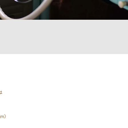
は
km）